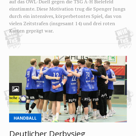
auf das OWL-Duell gegen die TSG A-H Bielefeld
einstimmte. Diese Motivation trug die Spenger Jungs
durch ein intensives, körperbetontes Spiel, das von
vielen Zeitstrafen (insgesamt 14) und drei roten
Karten geprägt war.
HANDBALL
Deutlicher Derbysieg