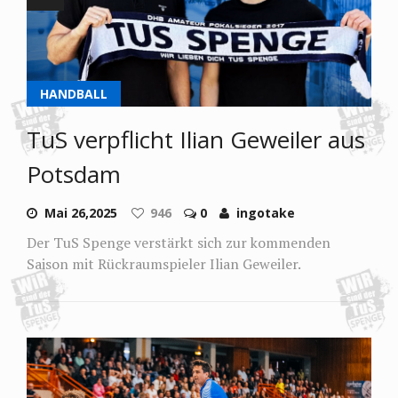
HANDBALL
TuS verpflicht Ilian Geweiler aus
Potsdam
Mai 26,2025
946
0
ingotake
Der TuS Spenge verstärkt sich zur kommenden
Saison mit Rückraumspieler Ilian Geweiler.