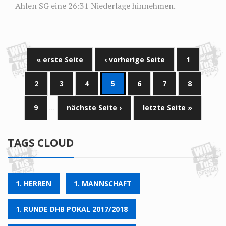
Ahlen SG eine 26:31 Niederlage hinnehmen.
« erste Seite
‹ vorherige Seite
1
2
3
4
5
6
7
8
9
…
nächste Seite ›
letzte Seite »
TAGS CLOUD
1. HERREN
1. MANNSCHAFT
1. RUNDE DHB POKAL 2017/2018