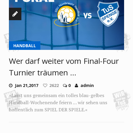
HANDBALL
Wer darf weiter vom Final-Four
Turnier träumen …
Jan 21,2017
2622
0
admin
»Lasst uns gemeinsam ein tolles blau-gelbes
Handball-Wochenende feiern … wir sehen uns
hoffentlich zum SPIEL DER SPIELE.«