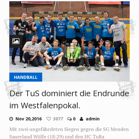
HANDBALL
Der TuS dominiert die Endrunde
im Westfalenpokal.
Nov 20,2016
3077
0
admin
Mit zwei ungefährdeten Siegen gegen die SG Menden
Sauerland Wölfe (18:29) und den HC TuRa