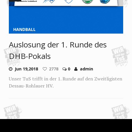
HANDBALL
Auslosung der 1. Runde des
DHB-Pokals
Jun 19,2018
2778
0
admin
Unser TuS trifft in der 1. Runde auf den Zweitligisten
Dessau-Rohlauer HV.