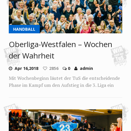
HANDBALL
Oberliga-Westfalen – Wochen
der Wahrheit
Apr 16,2018
2856
0
admin
Mit Wochenbeginn läutet der TuS die entscheidende
Phase im Kampf um den Aufstieg in die 3. Liga ein