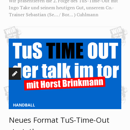
Wir präsentieren die 2. Folge des TuS-Time-Out mit
Ingo Take und seinem heutigen Gut, unserem Co.-
Trainer Sebastian (Se… / Bor… ) Cuhlmann
HANDBALL
Neues Format TuS-Time-Out