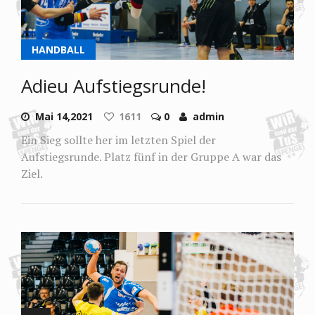
HANDBALL
Adieu Aufstiegsrunde!
Mai 14,2021
1611
0
admin
Ein Sieg sollte her im letzten Spiel der
Aufstiegsrunde. Platz fünf in der Gruppe A war das
Ziel.