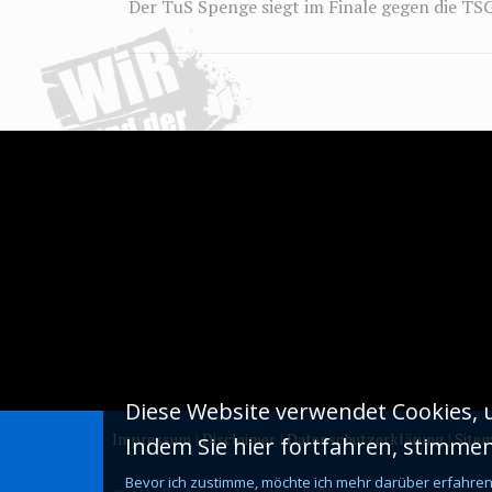
Der TuS Spenge siegt im Finale gegen die T
Diese Website verwendet Cookies, 
Impressum
|
Disclaimer
|
Datenschutzerklärung
|
Site
Indem Sie hier fortfahren, stimme
Bevor ich zustimme, möchte ich mehr darüber erfahre