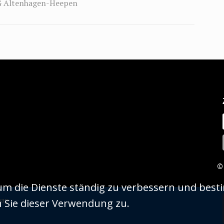
SG Altenhagen-Heepen
©
um die Dienste ständig zu verbessern und best
map
n Sie dieser Verwendung zu.
n