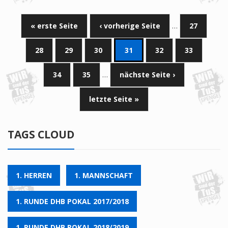
« erste Seite
‹ vorherige Seite
…
27
28
29
30
31
32
33
34
35
…
nächste Seite ›
letzte Seite »
TAGS CLOUD
1. HERREN
1. MANNSCHAFT
1. RUNDE DHB POKAL 2017/2018
1. RUNDE DHB POKAL 2018/2019