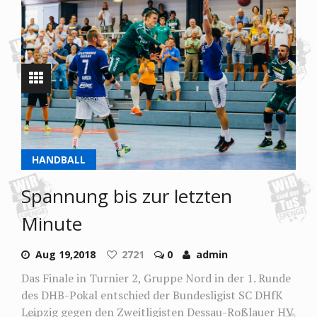
HANDBALL
Spannung bis zur letzten
Minute
Aug 19,2018
2721
0
admin
Das Finale in Turnier 2, Gruppe Nord in der 1. Runde
des DHB-Pokal entschied der Bundesligist SC DHfK
Leipzig gegen den Zweitligisten Dessau-Roßlauer HV