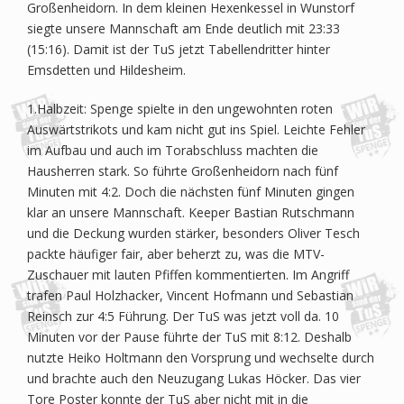
Großenheidorn. In dem kleinen Hexenkessel in Wunstorf
siegte unsere Mannschaft am Ende deutlich mit 23:33
(15:16). Damit ist der TuS jetzt Tabellendritter hinter
Emsdetten und Hildesheim.
1.Halbzeit: Spenge spielte in den ungewohnten roten
Auswärtstrikots und kam nicht gut ins Spiel. Leichte Fehler
im Aufbau und auch im Torabschluss machten die
Hausherren stark. So führte Großenheidorn nach fünf
Minuten mit 4:2. Doch die nächsten fünf Minuten gingen
klar an unsere Mannschaft. Keeper Bastian Rutschmann
und die Deckung wurden stärker, besonders Oliver Tesch
packte häufiger fair, aber beherzt zu, was die MTV-
Zuschauer mit lauten Pfiffen kommentierten. Im Angriff
trafen Paul Holzhacker, Vincent Hofmann und Sebastian
Reinsch zur 4:5 Führung. Der TuS was jetzt voll da. 10
Minuten vor der Pause führte der TuS mit 8:12. Deshalb
nutzte Heiko Holtmann den Vorsprung und wechselte durch
und brachte auch den Neuzugang Lukas Höcker. Das vier
Tore Poster konnte der TuS aber nicht mit in die