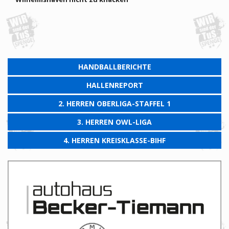
HANDBALLBERICHTE
HALLENREPORT
2. HERREN OBERLIGA-STAFFEL 1
3. HERREN OWL-LIGA
4. HERREN KREISKLASSE-BIHF