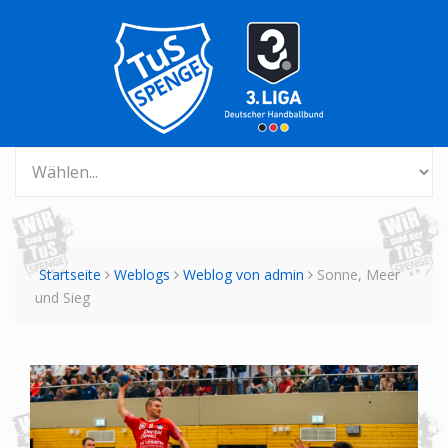
Startseite
Weblogs
Weblog von admin
Sonne, Meer
und Sieg