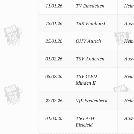
11.01.26
TV Emsdetten
Heim
18.01.26
TuS Vinnhorst
Ausw
25.01.26
OHV Aurich
Heim
01.02.26
TSV Anderten
Ausw
08.02.26
TSV GWD
Heim
Minden II
22.02.26
VfL Fredenbeck
Heim
01.03.26
TSG A-H
Ausw
Bielefeld