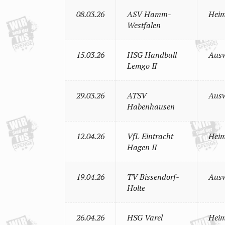
08.03.26
ASV Hamm-
Heim
Westfalen
15.03.26
HSG Handball
Ausw
Lemgo II
29.03.26
ATSV
Ausw
Habenhausen
12.04.26
VfL Eintracht
Heim
Hagen II
19.04.26
TV Bissendorf-
Ausw
Holte
26.04.26
HSG Varel
Heim