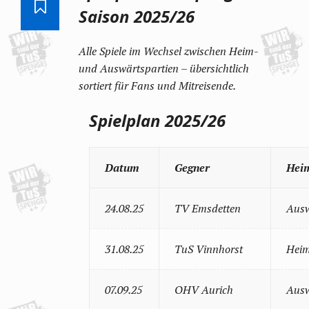
Saison 2025/26
Alle Spiele im Wechsel zwischen Heim-
und Auswärtspartien – übersichtlich
sortiert für Fans und Mitreisende.
Spielplan 2025/26
Datum
Gegner
Hei
24.08.25
TV Emsdetten
Ausw
31.08.25
TuS Vinnhorst
Heim
07.09.25
OHV Aurich
Ausw