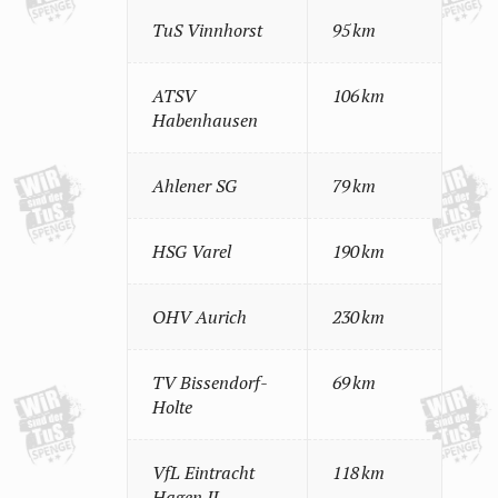
TuS Vinnhorst
95 km
ATSV
106 km
Habenhausen
Ahlener SG
79 km
HSG Varel
190 km
OHV Aurich
230 km
TV Bissendorf-
69 km
Holte
VfL Eintracht
118 km
Hagen II