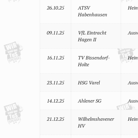
26.10.25
ATSV
Heim
Habenhausen
09.11.25
VfL Eintracht
Ausw
Hagen II
16.11.25
TV Bissendorf-
Heim
Holte
23.11.25
HSG Varel
Ausw
14.12.25
Ahlener SG
Ausw
21.12.25
Wilhelmshavener
Heim
HV