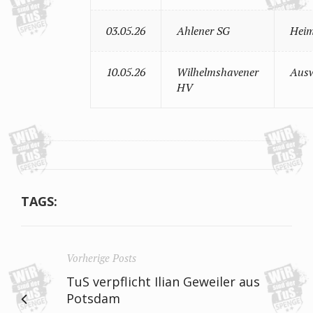
03.05.26
Ahlener SG
Heim
10.05.26
Wilhelmshavener
Ausw
HV
TAGS:
Vorherige Posts
TuS verpflicht Ilian Geweiler aus
Potsdam