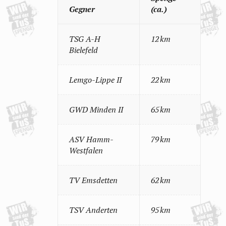
Gegner
(ca.)
TSG A-H
12 km
Bielefeld
Lemgo-Lippe II
22 km
GWD Minden II
65 km
ASV Hamm-
79 km
Westfalen
TV Emsdetten
62 km
TSV Anderten
95 km