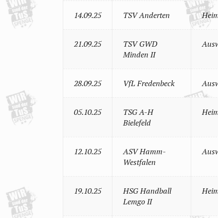
14.09.25
TSV Anderten
Heim
21.09.25
TSV GWD
Ausw
Minden II
28.09.25
VfL Fredenbeck
Ausw
05.10.25
TSG A-H
Heim
Bielefeld
12.10.25
ASV Hamm-
Ausw
Westfalen
19.10.25
HSG Handball
Heim
Lemgo II