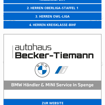
2. HERREN OBERLIGA-STAFFEL 1
3. HERREN OWL-LIGA
4. HERREN KREISKLASSE-BIHF
ZUR WEBSITE