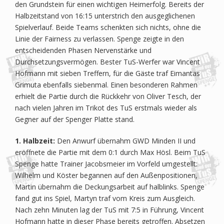
den Grundstein für einen wichtigen Heimerfolg. Bereits der
Halbzeitstand von 16:15 unterstrich den ausgeglichenen
Spielverlauf. Beide Teams schenkten sich nichts, ohne die
Linie der Fairness zu verlassen. Spenge zeigte in den
entscheidenden Phasen Nervenstärke und
Durchsetzungsvermögen. Bester TuS-Werfer war Vincent
Hofmann mit sieben Treffern, für die Gäste traf Eimantas
Grimuta ebenfalls siebenmal. Einen besonderen Rahmen
erhielt die Partie durch die Rückkehr von Oliver Tesch, der
nach vielen Jahren im Trikot des TuS erstmals wieder als
Gegner auf der Spenger Platte stand.
1. Halbzeit:
Den Anwurf übernahm GWD Minden II und
eröffnete die Partie mit dem 0:1 durch Max Hösl. Beim TuS
Spenge hatte Trainer Jacobsmeier im Vorfeld umgestellt:
Wilhelm und Köster begannen auf den Außenpositionen,
Martin übernahm die Deckungsarbeit auf halblinks. Spenge
fand gut ins Spiel, Martyn traf vom Kreis zum Ausgleich.
Nach zehn Minuten lag der TuS mit 7:5 in Führung, Vincent
Hofmann hatte in dieser Phase bereits getroffen. Absetzen