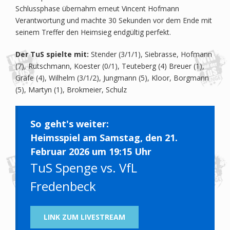
Schlussphase übernahm erneut Vincent Hofmann
Verantwortung und machte 30 Sekunden vor dem Ende mit
seinem Treffer den Heimsieg endgültig perfekt.
Der TuS spielte mit:
Stender (3/1/1), Siebrasse, Hofmann
(7), Rutschmann, Koester (0/1), Teuteberg (4) Breuer (1),
Gräfe (4), Wilhelm (3/1/2), Jungmann (5), Kloor, Borgmann
(5), Martyn (1), Brokmeier, Schulz
So geht's weiter:
Heimsspiel am Samstag, den 21.
Februar 2026 um 19:15 Uhr
TuS Spenge vs. VfL
Fredenbeck
LINK ZUM LIVESTREAM