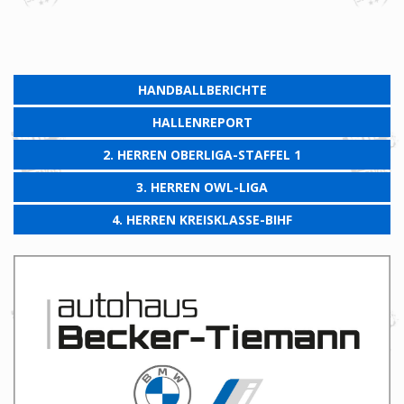
HANDBALLBERICHTE
HALLENREPORT
2. HERREN OBERLIGA-STAFFEL 1
3. HERREN OWL-LIGA
4. HERREN KREISKLASSE-BIHF