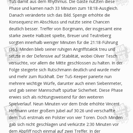
TuS damit aus dem Rhythmus. Die Gäste nutzten diese
Phase und kamen nach 33 Minuten zum 18:18-Ausgleich.
Danach veränderte sich das Bild. Spenge erhöhte die
Konsequenz im Abschluss und nutzte seine Chancen
deutlich besser. Treffer von Borgmann, der insgesamt eine
starke zweite Halbzeit spielte, Breuer und Teutreberg
sorgten innerhalb weniger Minuten für die 21:18-Führung
(36.). Minden blieb seiner ruhigen Angriffstaktik treu und
setzte in der Defensive auf Stabilität, wobei Oliver Tesch
versuchte, vor allem die Mitte geschlossen zu halten. In der
Folge steigerte sich Rutschmann deutlich und wurde mehr
und mehr zum Rückhalt. Der TuS-Keeper parierte nun
mehrere wichtige Würfe, darunter auch einen Siebenmeter,
und gab seiner Mannschaft spürbar Sicherheit. Diese Phase
erwies sich als richtungsweisend für den weiteren
Spielverlauf. Neun Minuten vor dem Ende erhöhte Vincent
Hofmann unter großem Jubel auf 30:26 und verschaffte
dem TuS erstmals ein Polster von vier Toren. Doch Minden
gab sich nicht geschlagen und verkürzte 2:30 Minuten vor
dem Abpfiff noch einmal auf zwei Treffer. In der