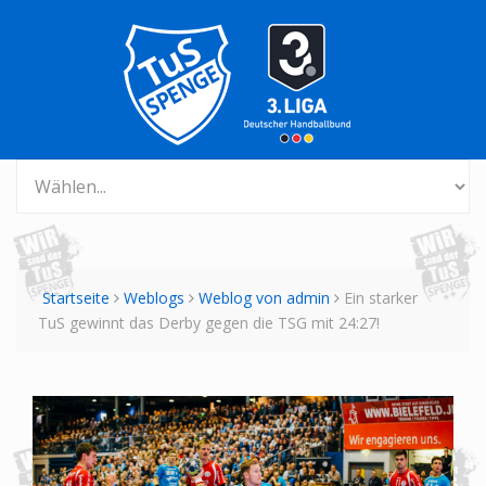
Startseite
Weblogs
Weblog von admin
Ein starker
TuS gewinnt das Derby gegen die TSG mit 24:27!